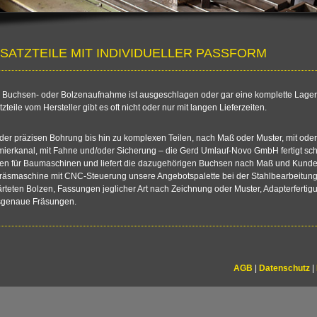
SATZTEILE MIT INDIVIDUELLER PASSFORM
 Buchsen- oder Bolzenaufnahme ist ausgeschlagen oder gar eine komplette Lagerh
tzteile vom Hersteller gibt es oft nicht oder nur mit langen Lieferzeiten.
der präzisen Bohrung bis hin zu komplexen Teilen, nach Maß oder Muster, mit ode
ierkanal, mit Fahne und/oder Sicherung – die Gerd Umlauf-Novo GmbH fertigt sch
en für Baumaschinen und liefert die dazugehörigen Buchsen nach Maß und Kunden
fräsmaschine mit CNC-Steuerung unsere Angebotspalette bei der Stahlbearbeitung.
rteten Bolzen, Fassungen jeglicher Art nach Zeichnung oder Muster, Adapterfertig
sgenaue Fräsungen.
AGB
|
Datenschutz
|