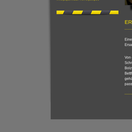
ER
Eine
Ersa
Von 
Schm
Bolz
Bett
gehä
pas