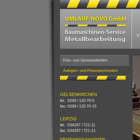
S
Fräs- und Spindelarbeiten
Autogen- und Plasmaschneiden
GELSENKIRCHEN
tel.:	0209 / 120 70-0 
fax.:	0209 / 120 70-15
LEIPZIG
tel.:	034297 / 721-11
fax.:	034297 / 721-21
<
info(at)umlauf-novo(dot)de